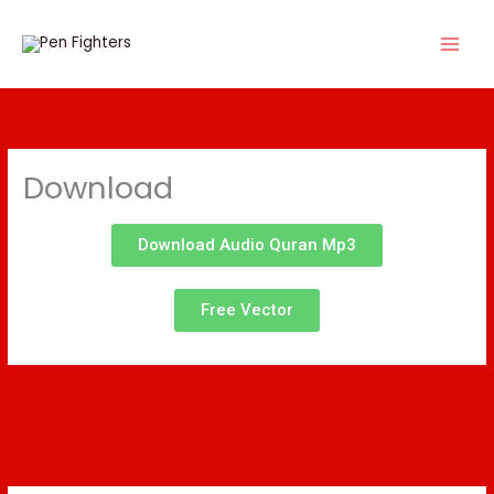
Skip
to
content
Download
Download Audio Quran Mp3
Free Vector