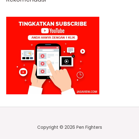
Copyright © 2026 Pen Fighters