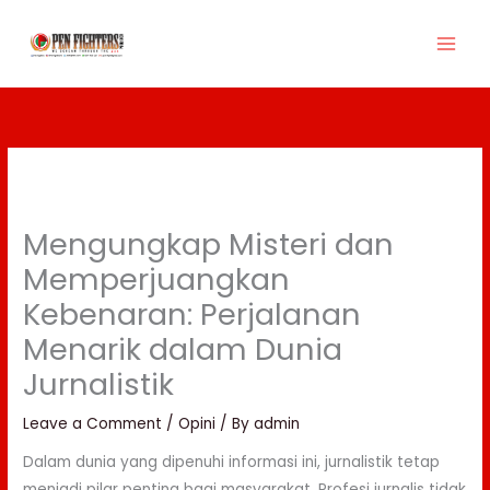
Skip
to
content
Mengungkap Misteri dan
Memperjuangkan
Kebenaran: Perjalanan
Menarik dalam Dunia
Jurnalistik
Leave a Comment
/
Opini
/ By
admin
Dalam dunia yang dipenuhi informasi ini, jurnalistik tetap
menjadi pilar penting bagi masyarakat. Profesi jurnalis tidak