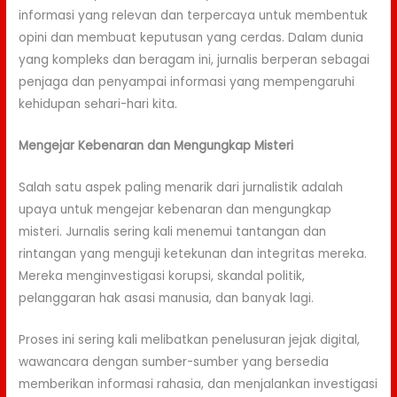
informasi yang relevan dan terpercaya untuk membentuk
opini dan membuat keputusan yang cerdas. Dalam dunia
yang kompleks dan beragam ini, jurnalis berperan sebagai
penjaga dan penyampai informasi yang mempengaruhi
kehidupan sehari-hari kita.
Mengejar Kebenaran dan Mengungkap Misteri
Salah satu aspek paling menarik dari jurnalistik adalah
upaya untuk mengejar kebenaran dan mengungkap
misteri. Jurnalis sering kali menemui tantangan dan
rintangan yang menguji ketekunan dan integritas mereka.
Mereka menginvestigasi korupsi, skandal politik,
pelanggaran hak asasi manusia, dan banyak lagi.
Proses ini sering kali melibatkan penelusuran jejak digital,
wawancara dengan sumber-sumber yang bersedia
memberikan informasi rahasia, dan menjalankan investigasi