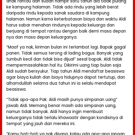
anak rantau dan sudah hampir satu tahun dia tidak pulang
ke kampung halaman. Tidak ada rindu yang lebih berat
daripada rindu kepada sanak saudara di kampung
halaman. Namun karna keterbatasan biaya dan waktu Aldi
harus sabar menahan rindunya kepada keluarga dan
berjuang di tempat rantau dengan baik demi masa depan
nya dan masa depan keluarganya.
“Maaf ya nak, kiriman bulan ini terlambat lagi. Bapak gagal
panen. Tidak semua terong di lading bagus. Banyak yang
tumbuh kecil dan tidak bisa dijual” sesal bapak. Aldi tidak
mempermasalahkan hal itu. Dikirimi uang tiap bulan saja
Aldi sudah bersyukur. Tiap tahun Aldi mendaftar beasiswa
agar biaya kuliah dan biaya hidupnya dapat tertutup, dan
alhamdulilah selama dua tahun ini ia selalu mendapat
beasiswa.
“Tidak apa-apa Pak. Aldi masih punya simpanan uang”
jawab Aldi. Memang benar masih ada simpanan uang,
namun tidak banyak. Aldi hanya ingin membuat
keluarganya tidak terlalu khawaatir dengan kondisinya di
tempat yang jauh dari mereka ini.
“Kamu hati-hati ya nak disana, kalau ada apa-apa jangan