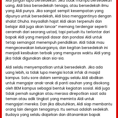
Aldi jangan lupa bersedekah. Jika tidak mampu bersedekah
uang, Aldi bisa bersedekah tenaga, atau bersedekah ilmu
yang Aldi punya. Jika sangat sempit kesempatan yang
dipunya untuk bersedekah, Aldi bisa menggantinya dengan
shalat Dhuha. Insyaallah hajat Aldi akan terpenuhi dan
belajar Aldi juga akan lancar” memang terdengar seperti
ceramah dari seorang ustad, tapi petuah itu terlontar dari
bapak Aldi yang menjadi dasar dan pondasi Aldi untuk
tetap semangat menempuh pendidikan. Aldi tidak mau
mengecewakan keluarganya, dan kegitan bersedekah ini
menjadi kesibukan terbaik yang menguras waktu Aldi yang
jika tidak digunakan akan sia-sia.
Aldi selalu menyempatkan untuk bersedekah. Jika ada
uang lebih, ia tidak lupa mengisi kotak infak di masjid
kampus. Satu sore dalam seminggu selalu Aldi abdikan
untuk mengajar anak-anak di panti asuhan yang disokong
oleh BEM kampus sebagai bentuk kegiatan sosial. Aldi juga
tidak pernah sungkan atau merasa direpotkan saat ada
teman atau adik tingkat yang meminta Aldi untuk
mengajari mereka. Dan jika dibutuhkan, Aldi siap membantu
orang lain dengan tenaganya. Itu semua adalah sedekah.
Budaya yang selalu diajarkan dan ditanamkan bapak