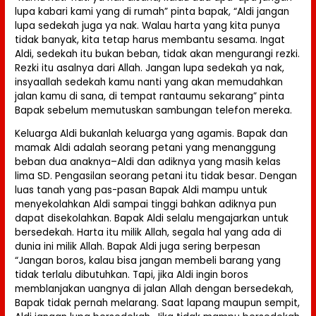
lupa kabari kami yang di rumah” pinta bapak, “Aldi jangan
lupa sedekah juga ya nak. Walau harta yang kita punya
tidak banyak, kita tetap harus membantu sesama. Ingat
Aldi, sedekah itu bukan beban, tidak akan mengurangi rezki.
Rezki itu asalnya dari Allah. Jangan lupa sedekah ya nak,
insyaallah sedekah kamu nanti yang akan memudahkan
jalan kamu di sana, di tempat rantaumu sekarang” pinta
Bapak sebelum memutuskan sambungan telefon mereka.
Keluarga Aldi bukanlah keluarga yang agamis. Bapak dan
mamak Aldi adalah seorang petani yang menanggung
beban dua anaknya–Aldi dan adiknya yang masih kelas
lima SD. Pengasilan seorang petani itu tidak besar. Dengan
luas tanah yang pas-pasan Bapak Aldi mampu untuk
menyekolahkan Aldi sampai tinggi bahkan adiknya pun
dapat disekolahkan. Bapak Aldi selalu mengajarkan untuk
bersedekah. Harta itu milik Allah, segala hal yang ada di
dunia ini milik Allah. Bapak Aldi juga sering berpesan
“Jangan boros, kalau bisa jangan membeli barang yang
tidak terlalu dibutuhkan. Tapi, jika Aldi ingin boros
memblanjakan uangnya di jalan Allah dengan bersedekah,
Bapak tidak pernah melarang. Saat lapang maupun sempit,