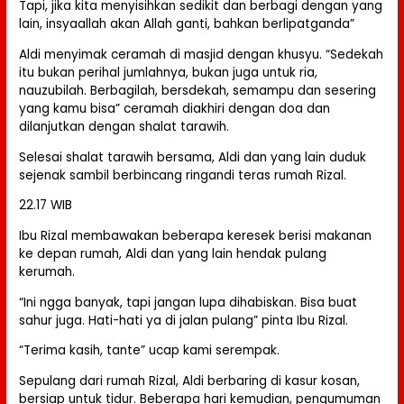
Tapi, jika kita menyisihkan sedikit dan berbagi dengan yang
lain, insyaallah akan Allah ganti, bahkan berlipatganda”
Aldi menyimak ceramah di masjid dengan khusyu. “Sedekah
itu bukan perihal jumlahnya, bukan juga untuk ria,
nauzubilah. Berbagilah, bersdekah, semampu dan sesering
yang kamu bisa” ceramah diakhiri dengan doa dan
dilanjutkan dengan shalat tarawih.
Selesai shalat tarawih bersama, Aldi dan yang lain duduk
sejenak sambil berbincang ringandi teras rumah Rizal.
22.17 WIB
Ibu Rizal membawakan beberapa keresek berisi makanan
ke depan rumah, Aldi dan yang lain hendak pulang
kerumah.
“Ini ngga banyak, tapi jangan lupa dihabiskan. Bisa buat
sahur juga. Hati-hati ya di jalan pulang” pinta Ibu Rizal.
“Terima kasih, tante” ucap kami serempak.
Sepulang dari rumah Rizal, Aldi berbaring di kasur kosan,
bersiap untuk tidur. Beberapa hari kemudian, pengumuman