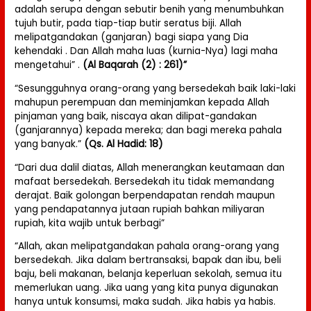
adalah serupa dengan sebutir benih yang menumbuhkan
tujuh butir, pada tiap-tiap butir seratus biji. Allah
melipatgandakan (ganjaran) bagi siapa yang Dia
kehendaki . Dan Allah maha luas (kurnia-Nya) lagi maha
mengetahui” .
(Al Baqarah (2) : 261)”
“Sesungguhnya orang-orang yang bersedekah baik laki-laki
mahupun perempuan dan meminjamkan kepada Allah
pinjaman yang baik, niscaya akan dilipat-gandakan
(ganjarannya) kepada mereka; dan bagi mereka pahala
yang banyak.”
(Qs. Al Hadid: 18)
“Dari dua dalil diatas, Allah menerangkan keutamaan dan
mafaat bersedekah. Bersedekah itu tidak memandang
derajat. Baik golongan berpendapatan rendah maupun
yang pendapatannya jutaan rupiah bahkan miliyaran
rupiah, kita wajib untuk berbagi”
“Allah, akan melipatgandakan pahala orang-orang yang
bersedekah. Jika dalam bertransaksi, bapak dan ibu, beli
baju, beli makanan, belanja keperluan sekolah, semua itu
memerlukan uang. Jika uang yang kita punya digunakan
hanya untuk konsumsi, maka sudah. Jika habis ya habis.