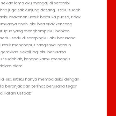
 sekian lama aku mengaji di serambi
ib juga tak kunjung datang. Istriku sudah
kanku makanan untuk berbuka puasa, tidak
semuanya aneh, aku berteriak kencang
atupun yang menghampiriku, bahkan
ersedu-sedu di sampingku, aku berusaha
 untuk menghapus tangisnya, namun
 gerakkan. Sekali lagi aku berusaha
ku “sudahlah, kenapa kamu menangis
 dalam diam
ia-sia, istriku hanya membalasku dengan
ia beranjak dan terlihat berusaha tegar
di kafani Ustadz”