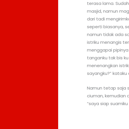
terasa lama. Sudah
masjid, namun maghr
dari tadi mengirim
seperti biasanya, 
namun tidak ada s
istriku menangis t
menggapai pipinya
tanganku tak bis ku
menenangkan istri
sayangku?” kataku
Namun tetap saja s
ciuman, kemudian d
“saya siap suamiku 