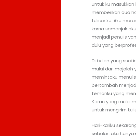
untuk ku masukkan 
memberikan dua hal
tulisanku. Aku mera
karna semenjak aku
menjadi penulis yan
dulu yang berprofes
Di bulan yang suci i
mulai dari majalah
memintaku menulis
bertambah menjadi 
temanku yang memi
Koran yang mulai 
untuk mengirim tuli
Hari-kariku sekara
sebulan aku hanya