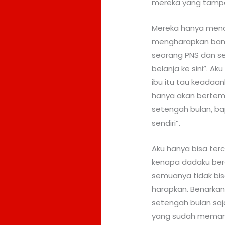
mereka yang tampa
Mereka hanya mena
mengharapkan bant
seorang PNS dan s
belanja ke sini”. 
ibu itu tau keadaan
hanya akan bertem
setengah bulan, ba
sendiri”.
Aku hanya bisa terc
kenapa dadaku ber
semuanya tidak bis
harapkan. Benarka
setengah bulan saj
yang sudah memangg