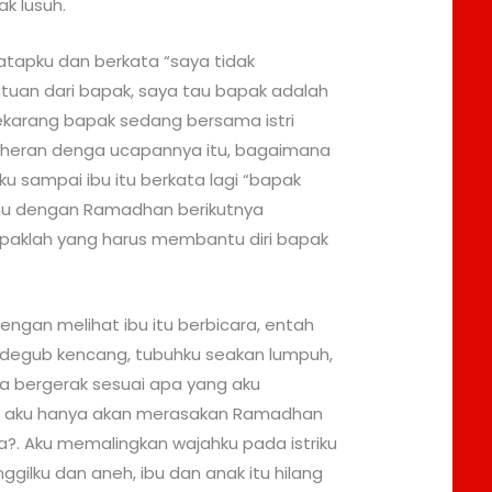
k lusuh.
tapku dan berkata “saya tidak
uan dari bapak, saya tau bapak adalah
ekarang bapak sedang bersama istri
Aku heran denga ucapannya itu, bagaimana
ku sampai ibu itu berkata lagi “bapak
u dengan Ramadhan berikutnya
paklah yang harus membantu diri bapak
engan melihat ibu itu berbicara, entah
degub kencang, tubuhku seakan lumpuh,
a bergerak sesuai apa yang aku
n aku hanya akan merasakan Ramadhan
a?. Aku memalingkan wajahku pada istriku
ilku dan aneh, ibu dan anak itu hilang