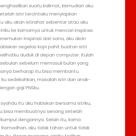
nghasilkan suatu kalimat, kemudian aku
telah istri tercintaku menyiapkan
u aku akan istirahat sebentar atau aku
riku ke kamarnya untuk mencari inspirasi.
nemukan inspirasi dari sana, aku akan
biskan segelas kopi pahit buatan istri
melihatku duduk di depan computer. Itulah
 sebulan sebelum memasuli bulan yang
hanya berharap itu bisa membantu
 ku sedekahkan, masalah istri dan anak-
engan gaji PNSku.
syahdu itu aku habiskan bersama istriku,
tu bisa membuatnya senang setelah
kumpul dengannya. Selain itu, karna
 Ramadhan, aku tidak tahan untuk tidak
itu. Benar memang, istriku terlihar