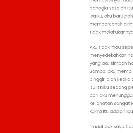
bahagia setelah it
istriku, aku baru p
mempercantik dirin
tidak melakukannya 
Aku tidak mau seper
menyedekahkan har
yang aku simpan h
Sampai aku membiar
pinggir jalan ketika
itu istriku sedang 
dan aku menungguny
keliahatan sangat 
kukira itu adalah i
“maaf buk saya ti