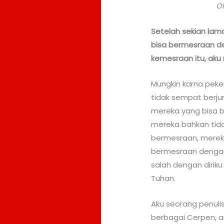
Ol
Setelah sekian lam
bisa bermesraan de
kemesraan itu, aku
Mungkin karna peke
tidak sempat berju
mereka yang bisa 
mereka bahkan tida
bermesraan, merek
bermesraan dengan
salah dengan diriku
Tuhan.
Aku seorang penulis
berbagai Cerpen, ar