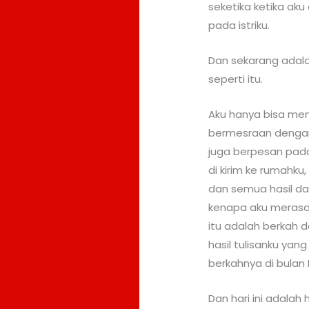
seketika ketika a
pada istriku.
Dan sekarang adala
seperti itu.
Aku hanya bisa men
bermesraan dengan
juga berpesan pada
di kirim ke rumahku,
dan semua hasil dar
kenapa aku merasa
itu adalah berkah 
hasil tulisanku ya
berkahnya di bula
Dan hari ini adalah