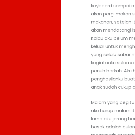
keyboard sampai me
akan pergi makan se
makanan, setelah it
akan mendatangi ist
Kalau aku belum me
keluar untuk mengha
yang selalu sabar 
kegiatanku selama
penuh berkah. Aku 
penghasilanku buat
anak sudah cukup d
Malam yang begitu 
aku harap malam i
lama aku jarang ber
besok adalah bulan
memesrainya malam 